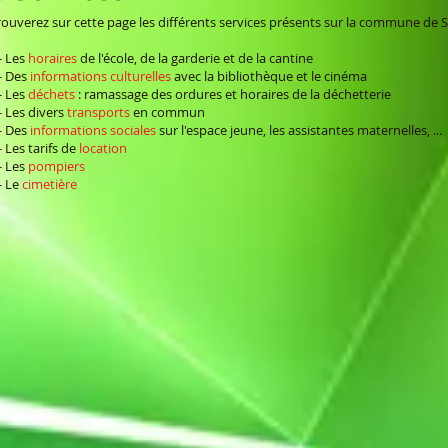
rouverez sur cette page les différents services présents sur la commune de 
- Les
horaires
de l'école, de la garderie et de la cantine
- Des
informations culturelles
avec la bibliothèque et le cinéma
- Les
déchets
: ramassage des ordures et horaires de la déchetterie
- Les divers
transports
en commun
- Des
informations sociales
sur l'espace jeune, les assistantes maternelles, ...
- Les tarifs de
location
- Les
pompiers
- Le
cimetière