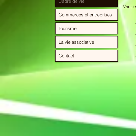
Cadre de vie
Vous t
Commerces et entreprises
Tourisme
La vie associative
Contact