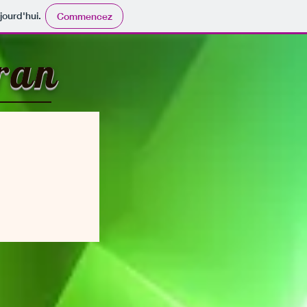
jourd'hui.
Commencez
ran