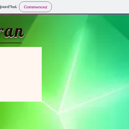
jourd'hui.
Commencez
ran